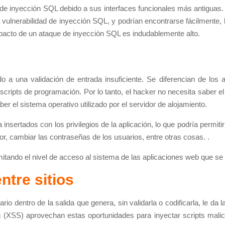
de inyección SQL debido a sus interfaces funcionales más antiguas
ulnerabilidad de inyección SQL, y podrían encontrarse fácilmente, l
 impacto de un ataque de inyección SQL es indudablemente alto.
o a una validación de entrada insuficiente. Se diferencian de los 
ripts de programación. Por lo tanto, el hacker no necesita saber el
ber el sistema operativo utilizado por el servidor de alojamiento.
nsertados con los privilegios de la aplicación, lo que podría permiti
dor, cambiar las contraseñas de los usuarios, entre otras cosas. .
itando el nivel de acceso al sistema de las aplicaciones web que se 
tre sitios
io dentro de la salida que genera, sin validarla o codificarla, le da 
ng (XSS) aprovechan estas oportunidades para inyectar scripts mali