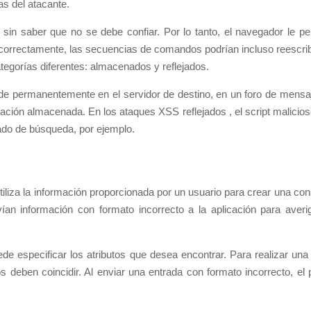
as del atacante.
o sin saber que no se debe confiar. Por lo tanto, el navegador le p
correctamente, las secuencias de comandos podrían incluso reescrib
egorías diferentes: almacenados y reflejados.
e permanentemente en el servidor de destino, en un foro de mensaje
mación almacenada. En los ataques XSS reflejados , el script malicios
tado de búsqueda, por ejemplo.
tiliza la información proporcionada por un usuario para crear una c
vían información con formato incorrecto a la aplicación para ave
 especificar los atributos que desea encontrar. Para realizar una 
s deben coincidir. Al enviar una entrada con formato incorrecto, e